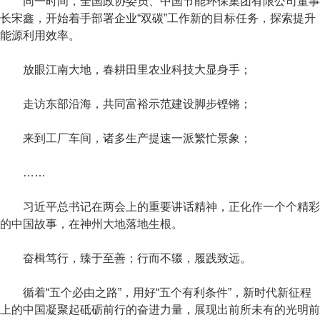
同一时间，全国政协委员、中国节能环保集团有限公司董事
长宋鑫，开始着手部署企业“双碳”工作新的目标任务，探索提升
能源利用效率。
放眼江南大地，春耕田里农业科技大显身手；
走访东部沿海，共同富裕示范建设脚步铿锵；
来到工厂车间，诸多生产提速一派繁忙景象；
……
习近平总书记在两会上的重要讲话精神，正化作一个个精彩
的中国故事，在神州大地落地生根。
奋楫笃行，臻于至善；行而不辍，履践致远。
循着“五个必由之路”，用好“五个有利条件”，新时代新征程
上的中国凝聚起砥砺前行的奋进力量，展现出前所未有的光明前