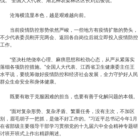
伐。”全国人大代表、湖北神农架林区区长刘启俊说。
沧海横流显本色，越是艰难越向前。
当前疫情防控形势依然严峻，一些地方有疫情扩散的势头，
不少代表委员刚开完两会、返回各自岗位后就立即投入疫情防控
工作。
“坚决杜绝侥幸心理、麻痹思想和松劲心态，从严从紧落实
落细各项防控措施。”全国人大代表、江西省卫生健康委主任王
水平说，要统筹做好疫情防控和经济社会发展，全力守护好人民
群众生命安全和身体健康。
既要有敢于克服困难的担当，也要有善于化解问题的本领。
“面对复杂形势、复杂矛盾、繁重任务，没有主次，不加区
别，眉毛胡子一把抓，是做不好工作的。”习近平总书记今年1月
在省部级主要领导干部学习贯彻党的十九届六中全会精神专题研
讨班开班式上作出精辟阐述。