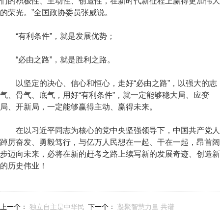
们的积极性、主动性、创造性，在新时代新征程上赢得更加伟大
的荣光。”全国政协委员张威说。
“有利条件”，就是发展优势；
“必由之路”，就是胜利之路。
以坚定的决心、信心和恒心，走好“必由之路”，以强大的志
气、骨气、底气，用好“有利条件”，就一定能够稳大局、应变
局、开新局，一定能够赢得主动、赢得未来。
在以习近平同志为核心的党中央坚强领导下，中国共产党人
踔厉奋发、勇毅笃行，与亿万人民想在一起、干在一起，昂首阔
步迈向未来，必将在新的赶考之路上续写新的发展奇迹、创造新
的历史伟业！
上一个：
独立自主是中华民
下一个：
凝聚智慧力量 共谱
族精神之魂，是我们立党立
奋进新篇（社论）