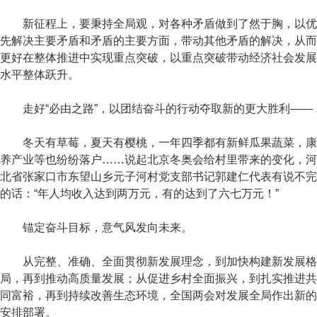
新征程上，要秉持全局观，对各种矛盾做到了然于胸，以优
先解决主要矛盾和矛盾的主要方面，带动其他矛盾的解决，从而
更好在整体推进中实现重点突破，以重点突破带动经济社会发展
水平整体跃升。
走好“必由之路”，以团结奋斗的行动夺取新的更大胜利——
冬天有草莓，夏天有樱桃，一年四季都有新鲜瓜果蔬菜，康
养产业等也纷纷落户……说起北京冬奥会给村里带来的变化，河
北省张家口市东望山乡元子河村党支部书记郭建仁代表有说不完
的话：“年人均收入达到两万元，有的达到了六七万元！”
锚定奋斗目标，意气风发向未来。
从完整、准确、全面贯彻新发展理念，到加快构建新发展格
局，再到推动高质量发展；从促进乡村全面振兴，到扎实推进共
同富裕，再到持续改善生态环境，全国两会对发展全局作出新的
安排部署。