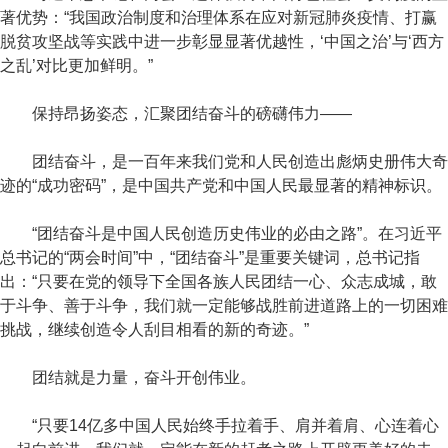
著优势：“我国政治制度和治理体系在应对新冠肺炎疫情、打赢
脱贫攻坚战等实践中进一步彰显显著优越性，‘中国之治’与‘西方
之乱’对比更加鲜明。”
保持昂扬姿态，汇聚团结奋斗的磅礴伟力——
团结奋斗，是一百年来我们党和人民创造出彪炳史册伟大奇
迹的“成功密码”，是中国共产党和中国人民最显著的精神标识。
“团结奋斗是中国人民创造历史伟业的必由之路”。在习近平
总书记的“两会时间”中，“团结奋斗”是重要关键词，总书记指
出：“只要在党的领导下全国各族人民团结一心、众志成城，敢
于斗争、善于斗争，我们就一定能够战胜前进道路上的一切困难
挑战，继续创造令人刮目相看的新的奇迹。”
团结就是力量，奋斗开创伟业。
“只要14亿多中国人民始终手拉着手、肩并着肩、心连着心