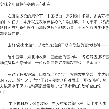
实现全年目标任务的信心所在。
在复杂多变的局势下，中国提出一系列稳中求进、务实可行
的目标任务，本身就是发展自信心的生动注解。面向未来，将战
略性的有利条件转化为加快发展的战略力量，中国的前进步伐愈
加勇毅自信。
走好“必由之路”，以攻坚克难的干劲夺取新的更大胜利——
这个雪季，湖北神农架白雪皑皑的雪场里，各色滑雪服将雪
场点缀得五彩斑斓，一位位滑雪爱好者脚踩雪板、飞驰而下。
在这个林密谷深、山峰耸立的地方，贫困发生率曾一度达到
34.75%。近年来，当地干部带领群众迎难而上、开拓创新，努
力以高水平保护推动高质量发展，让“绿水青山”成为“金山银
山”。
“要不惧挑战，锐意攻坚，在乡村振兴新征程上迈出更大步