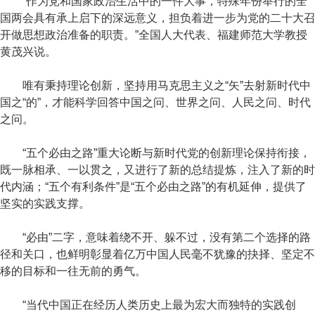
“作为党和国家政治生活中的一件大事，特殊年份举行的全
国两会具有承上启下的深远意义，担负着进一步为党的二十大召
开做思想政治准备的职责。”全国人大代表、福建师范大学教授
黄茂兴说。
唯有秉持理论创新，坚持用马克思主义之“矢”去射新时代中
国之“的”，才能科学回答中国之问、世界之问、人民之问、时代
之问。
“五个必由之路”重大论断与新时代党的创新理论保持衔接，
既一脉相承、一以贯之，又进行了新的总结提炼，注入了新的时
代内涵；“五个有利条件”是“五个必由之路”的有机延伸，提供了
坚实的实践支撑。
“必由”二字，意味着绕不开、躲不过，没有第二个选择的路
径和关口，也鲜明彰显着亿万中国人民毫不犹豫的抉择、坚定不
移的目标和一往无前的勇气。
“当代中国正在经历人类历史上最为宏大而独特的实践创