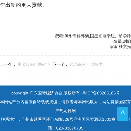
作出新的更大贡献。
撰稿:风华高科郭韧,国星光电李红、翁雯静
编辑:刘韵
编审:杜文光
上一个：
中金岭南广西矿业
下一个：
风华高科一项技术
获评 “广西工业龙头企业”称
获得国内授权发明专利
号
copyright 广东国际经济协会 版权所有 粤ICP备09205186号
本网站部分内容来自转载或摘编，请作者与本网站联系，网站将按国家有
关规定付酬
^
联系地址：广州市越秀区环市东路326号亚洲国际大酒店1803室 联系电
话：020-83870795