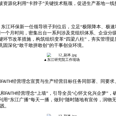
破资源化利用“卡脖子”关键技术瓶颈，促进生产基地一线
。东江环保新一任领导班子到位后，立足
“极限降本、极速
到一个月时间，密集出台一系列涉及党组织体系、企业分
环节改革措施，构筑组织变革“四梁八柱”，夯实管理提质
巩固深化“敢干敢拼敢创”的干事创业环境。
▲东江研究院工
作现场
和
经营理念宣贯与生产经营目标任务同部署、同要求
FAITH
化和
经营理念“上墙”，引导全员“心怀文化兴企梦”，
FAITH
利用“东江广播”每天一播，做到“随时随地有宣传，润物
践。